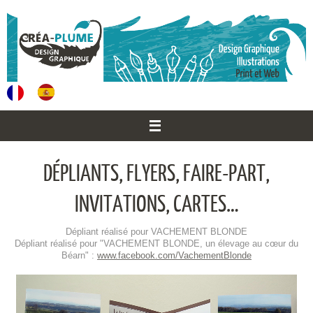
Passer
au
contenu
DÉPLIANTS, FLYERS, FAIRE-PART,
INVITATIONS, CARTES…
Flyer réalisé pour VACHEMENT BLONDE
Flyer réalisé pour "VACHEMENT BLONDE, un élevage au cœur du
Béarn" :
www.facebook.com/VachementBlonde