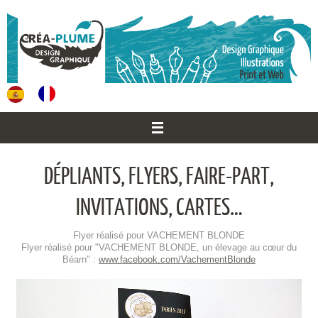
Passer
au
contenu
DÉPLIANTS, FLYERS, FAIRE-PART,
INVITATIONS, CARTES…
Flyer réalisé pour VACHEMENT BLONDE
Flyer réalisé pour "VACHEMENT BLONDE, un élevage au cœur du
Béarn" :
www.facebook.com/VachementBlonde