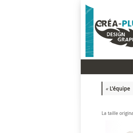
Passer
au
contenu
PASSER
AU
CONTENU
«
L’équipe
La taille origi