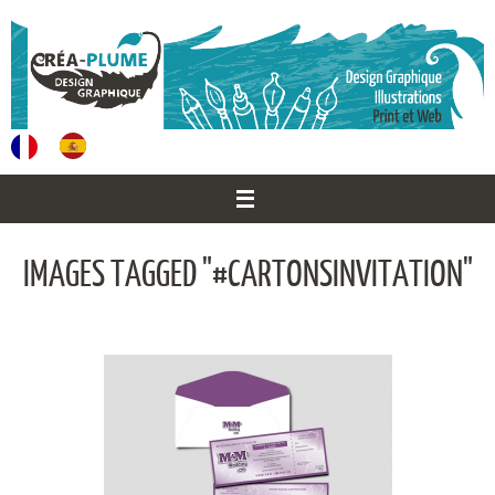
Passer
au
contenu
IMAGES TAGGED "#CARTONSINVITATION"